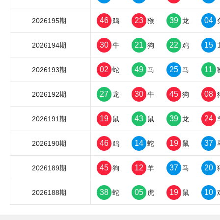
46
23
39
04
2026195期
鸡
猴
龙
30
21
22
15
2026194期
牛
狗
鸡
02
49
25
11
2026193期
蛇
马
马
27
30
45
08
2026192期
龙
牛
狗
19
43
39
24
2026191期
鼠
鼠
龙
46
14
19
37
2026190期
鸡
蛇
鼠
45
12
37
20
2026189期
狗
羊
马
38
05
19
10
2026188期
蛇
虎
鼠